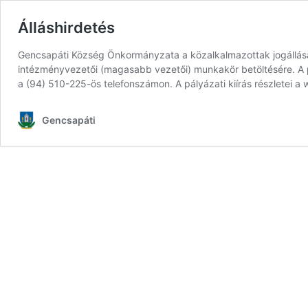
Álláshirdetés
Gencsapáti Község Önkormányzata a közalkalmazottak jogállásáró
intézményvezetői (magasabb vezetői) munkakör betöltésére. A pá
a (94) 510-225-ös telefonszámon. A pályázati kiírás részletei 
Gencsapáti