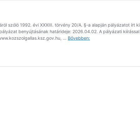
l szóló 1992. évi XXXIII. törvény 20/A. §-a alapján pályázatot írt 
lyázat benyújtásának határideje: 2026.04.02. A pályázati kiírással 
Álláshirdetés
a www.kozszolgallas.ksz.gov.hu, …
Bővebben: