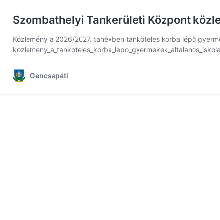
Szombathelyi Tankerületi Központ köz
Közlemény a 2026/2027. tanévben tanköteles korba lépő gyermek
kozlemeny_a_tankoteles_korba_lepo_gyermekek_altalanos_iskola
Gencsapáti