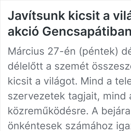
Javítsunk kicsit a v
akció Gencsapátiban
Március 27-én (péntek) d
délelőtt a szemét összesz
kicsit a világot. Mind a t
szervezetek tagjait, mind a
közreműködésre. A bejáran
önkéntesek számához igazí