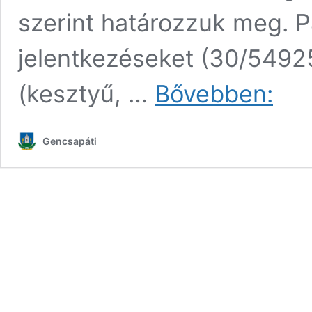
szerint határozzuk meg. Pa
jelentkezéseket (30/5492
Javítsun
(kesztyű, …
Bővebben:
kicsit
a
világon!
Gencsapáti
Szeméts
akció
Gencsap