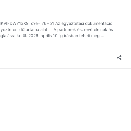
pNKVIFDWY1xX9To?e=I76Hp1 Az egyeztetési dokumentáció
yeztetés időtartama alatt A partnerek észrevételeinek és
alásra kerül. 2026. április 10-ig írásban teheti meg …