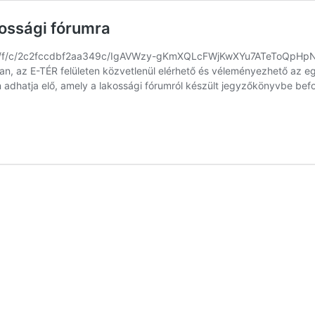
ossági fórumra
drv.ms/f/c/2c2fccdbf2aa349c/IgAVWzy-gKmXQLcFWjKwXYu7ATeToQpH
, az E-TÉR felületen közvetlenül elérhető és véleményezhető az eg
adhatja elő, amely a lakossági fórumról készült jegyzőkönyvbe befogl