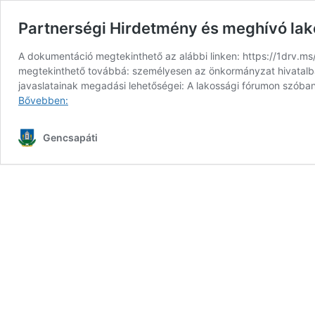
Partnerségi Hirdetmény és meghívó lak
A dokumentáció megtekinthető az alábbi linken: https://1
megtekinthető továbbá: személyesen az önkormányzat hivatalban
javaslatainak megadási lehetőségei: A lakossági fórumon szóban 
Partnerségi
Bővebben:
Hirdetmény
és
Gencsapáti
meghívó
lakossági
fórumra