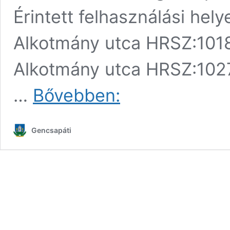
Érintett felhasználási he
Alkotmány utca HRSZ:101
Alkotmány utca HRSZ:102
Áramszünet
…
Bővebben:
értesítő
–
E.ON
Gencsapáti
Észak-
dunántúli
Áramhálózati
Zrt.