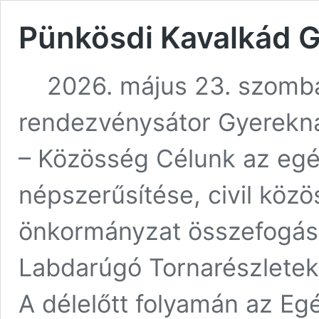
Pünkösdi Kavalkád 
2026. május 23. szombat
rendezvénysátor Gyerekn
– Közösség Célunk az eg
népszerűsítése, civil köz
önkormányzat összefogásá
Labdarúgó Tornarészlete
A délelőtt folyamán az Egé