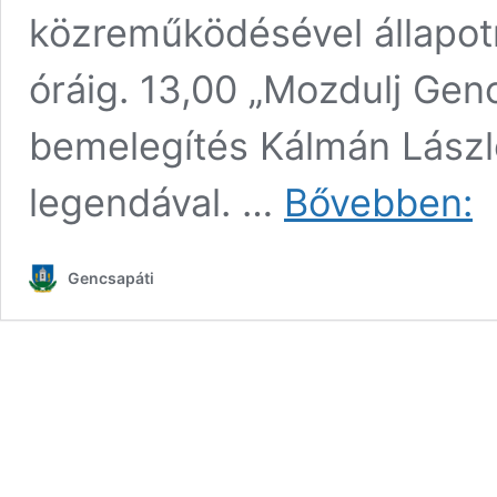
közreműködésével állapot
óráig. 13,00 „Mozdulj Gen
bemelegítés Kálmán Lászl
Pün
legendával. …
Bővebben:
Kav
Gen
Gencsapáti