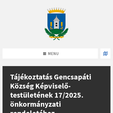
Skip
Skip
Skip
to
to
to
content
left
footer
sidebar
MENU
Tájékoztatás Gencsapáti
Község Képviselő-
testületének 17/2025.
önkormányzati
rendeletéhez