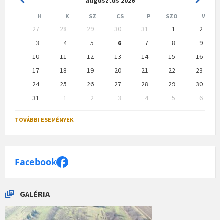
augusztus
2026
Month
Month
H
K
SZ
CS
P
SZO
V
Skip
27
28
29
30
31
1
2
calendar
days
3
4
5
6
7
8
9
10
11
12
13
14
15
16
17
18
19
20
21
22
23
24
25
26
27
28
29
30
31
1
2
3
4
5
6
Back
to
TOVÁBBI ESEMÉNYEK
calendar
days
Facebook
GALÉRIA