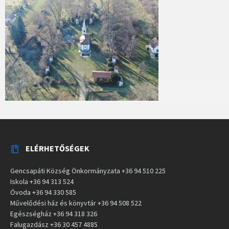
ELÉRHETŐSÉGEK
Gencsapáti Község Önkormányzata +36 94 510 225
Iskola +36 94 313 524
Óvoda +36 94 330 585
Művelődési ház és könyvtár +36 94 508 522
Egészségház +36 94 318 326
Falugazdász +36 30 457 4885