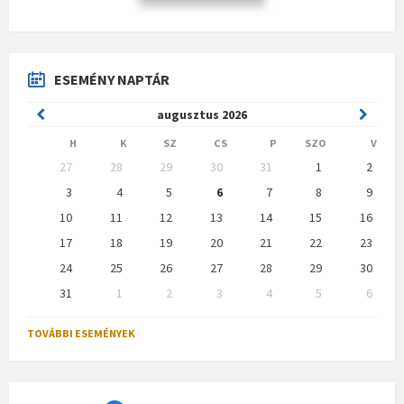
ESEMÉNY NAPTÁR
Previous
Next
augusztus
2026
Month
Month
H
K
SZ
CS
P
SZO
V
Skip
27
28
29
30
31
1
2
calendar
days
3
4
5
6
7
8
9
10
11
12
13
14
15
16
17
18
19
20
21
22
23
24
25
26
27
28
29
30
31
1
2
3
4
5
6
Back
to
TOVÁBBI ESEMÉNYEK
calendar
days