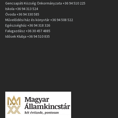
Gencsapáti Község Önkormányzata +36 94 510 225
Iskola +36 94 313 524
Óvoda +36 94 330 585
Művelődési ház és könyvtár +36 94 508 522
Egészségház +36 94 318 326
Falugazdász +36 30 457 4885
Idősek Klubja +36 94 510 835