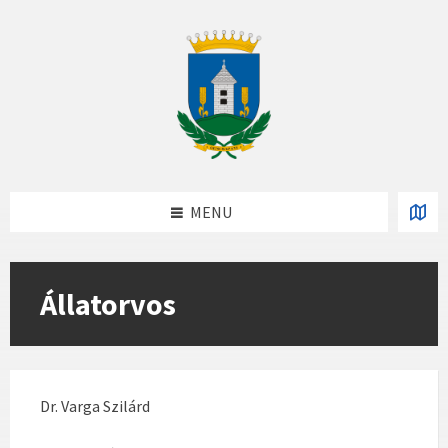
Skip
Skip
Skip
to
to
to
content
left
footer
sidebar
MENU
Állatorvos
Dr. Varga Szilárd