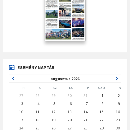
ESEMÉNY NAPTÁR
Previous
Next
augusztus
2026
Month
Month
H
K
SZ
CS
P
SZO
V
Skip
27
28
29
30
31
1
2
calendar
days
3
4
5
6
7
8
9
10
11
12
13
14
15
16
17
18
19
20
21
22
23
24
25
26
27
28
29
30