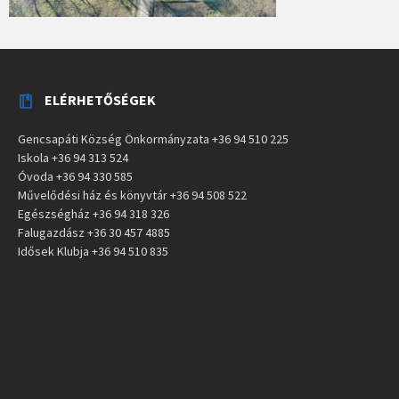
ELÉRHETŐSÉGEK
Gencsapáti Község Önkormányzata +36 94 510 225
Iskola +36 94 313 524
Óvoda +36 94 330 585
Művelődési ház és könyvtár +36 94 508 522
Egészségház +36 94 318 326
Falugazdász +36 30 457 4885
Idősek Klubja +36 94 510 835