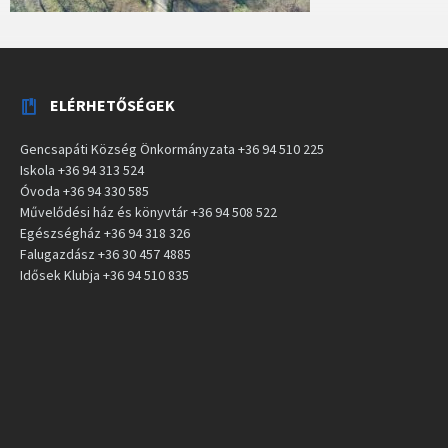
ELÉRHETŐSÉGEK
Gencsapáti Község Önkormányzata +36 94 510 225
Iskola +36 94 313 524
Óvoda +36 94 330 585
Művelődési ház és könyvtár +36 94 508 522
Egészségház +36 94 318 326
Falugazdász +36 30 457 4885
Idősek Klubja +36 94 510 835