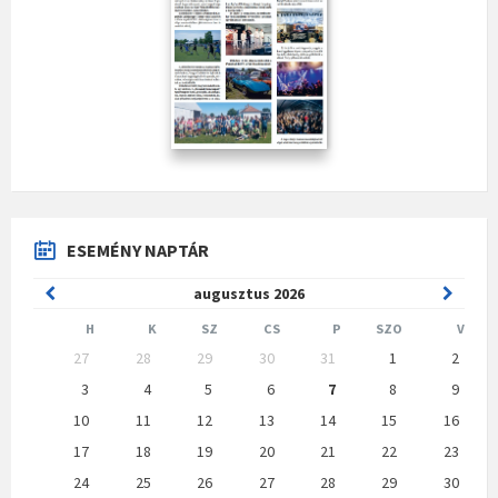
ESEMÉNY NAPTÁR
Previous
Next
augusztus
2026
Month
Month
H
K
SZ
CS
P
SZO
V
Skip
27
28
29
30
31
1
2
calendar
days
3
4
5
6
7
8
9
10
11
12
13
14
15
16
17
18
19
20
21
22
23
24
25
26
27
28
29
30