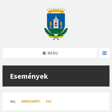
Skip
Skip
Skip
to
to
to
content
left
footer
sidebar
MENU
Események
ALL
GENCSAPÁTI
XYZ