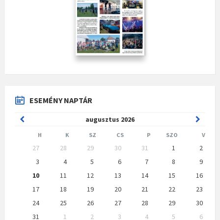
ESEMÉNY NAPTÁR
Previous
Next
augusztus
2026
Month
Month
H
K
SZ
CS
P
SZO
V
Skip
27
28
29
30
31
1
2
calendar
days
3
4
5
6
7
8
9
10
11
12
13
14
15
16
17
18
19
20
21
22
23
24
25
26
27
28
29
30
31
1
2
3
4
5
6