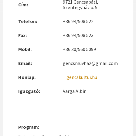
9721 Gencsapáti,
Cím:
Szentegyház u. 5.
Telefon:
+36 94/508 522
Fax:
+36 94/508 523
Mobil:
+36 30/560 5099
Email:
gencsmuvhaz@gmail.com
Honlap:
gencskultur.hu
Igazgató:
Varga Albin
Program: