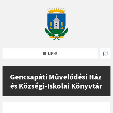
Skip
Skip
Skip
to
to
to
content
left
footer
sidebar
MENU
Gencsapáti Művelődési Ház
és Községi-Iskolai Könyvtár