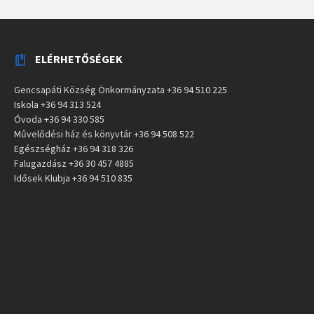
ELÉRHETŐSÉGEK
Gencsapáti Község Önkormányzata +36 94 510 225
Iskola +36 94 313 524
Óvoda +36 94 330 585
Művelődési ház és könyvtár +36 94 508 522
Egészségház +36 94 318 326
Falugazdász +36 30 457 4885
Idősek Klubja +36 94 510 835