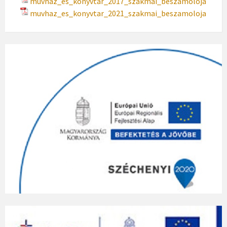
muvhaz_es_konyvtar_2017_szakmai_beszamoloja
muvhaz_es_konyvtar_2021_szakmai_beszamoloja