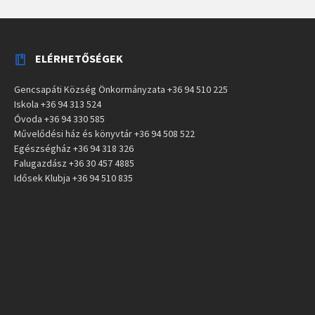
ELÉRHETŐSÉGEK
Gencsapáti Község Önkormányzata +36 94 510 225
Iskola +36 94 313 524
Óvoda +36 94 330 585
Művelődési ház és könyvtár +36 94 508 522
Egészségház +36 94 318 326
Falugazdász +36 30 457 4885
Idősek Klubja +36 94 510 835