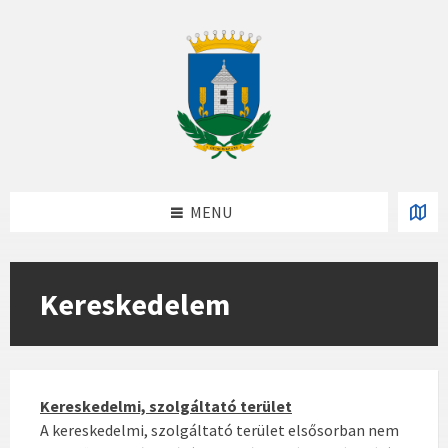
Skip
Skip
Skip
to
to
to
content
left
footer
sidebar
MENU
Kereskedelem
Kereskedelmi, szolgáltató terület
A kereskedelmi, szolgáltató terület elsősorban nem