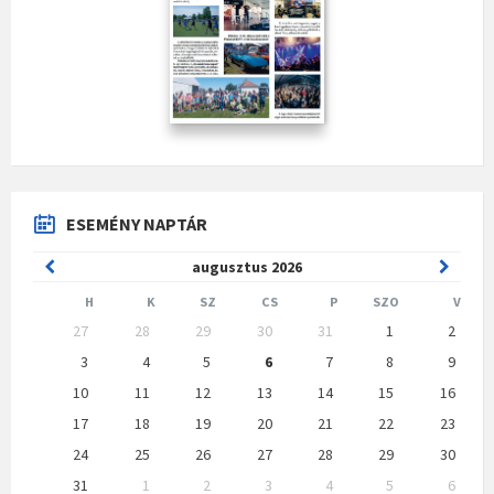
ESEMÉNY NAPTÁR
Previous
Next
augusztus
2026
Month
Month
H
K
SZ
CS
P
SZO
V
Skip
27
28
29
30
31
1
2
calendar
days
3
4
5
6
7
8
9
10
11
12
13
14
15
16
17
18
19
20
21
22
23
24
25
26
27
28
29
30
31
1
2
3
4
5
6