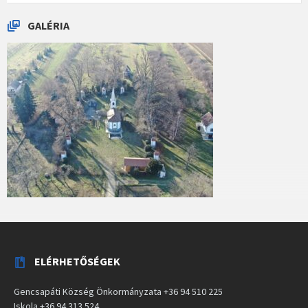
GALÉRIA
ELÉRHETŐSÉGEK
Gencsapáti Község Önkormányzata +36 94 510 225
Iskola +36 94 313 524