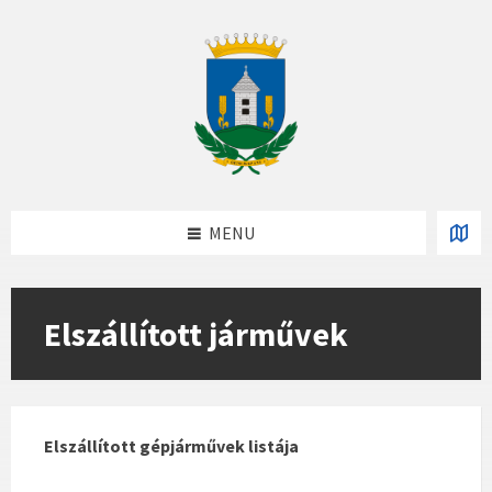
Skip
Skip
Skip
to
to
to
content
left
footer
sidebar
MENU
Elszállított járművek
Elszállított gépjárművek listája