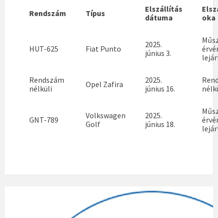
Elszállítás
Elsz
Rendszám
Típus
dátuma
oka
Műsz
2025.
HUT-625
Fiat Punto
érvé
június 3.
lejár
Rendszám
2025.
Ren
Opel Zafira
nélküli
június 16.
nélk
Műsz
Volkswagen
2025.
GNT-789
érvé
Golf
június 18.
lejár