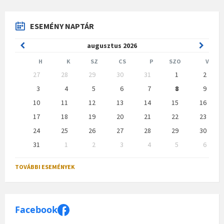
ESEMÉNY NAPTÁR
Previous
Next
augusztus
2026
Month
Month
H
K
SZ
CS
P
SZO
V
Skip
27
28
29
30
31
1
2
calendar
days
3
4
5
6
7
8
9
10
11
12
13
14
15
16
17
18
19
20
21
22
23
24
25
26
27
28
29
30
31
1
2
3
4
5
6
Back
to
TOVÁBBI ESEMÉNYEK
calendar
days
Facebook