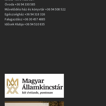
Óvoda +36 94 330 585
Művelődési ház és könyvtár +36 94 508 522
Egészségház +36 94 318 326
Falugazdász +36 30 457 4885
Idősek Klubja +36 94 510 835