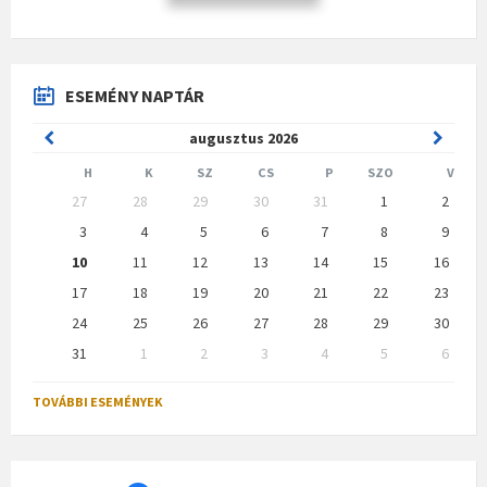
ESEMÉNY NAPTÁR
Previous
Next
augusztus
2026
Month
Month
H
K
SZ
CS
P
SZO
V
Skip
27
28
29
30
31
1
2
calendar
days
3
4
5
6
7
8
9
10
11
12
13
14
15
16
17
18
19
20
21
22
23
24
25
26
27
28
29
30
31
1
2
3
4
5
6
Back
to
TOVÁBBI ESEMÉNYEK
calendar
days