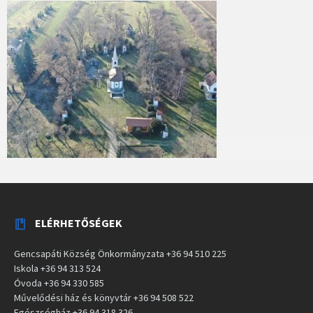
ELÉRHETŐSÉGEK
Gencsapáti Község Önkormányzata +36 94 510 225
Iskola +36 94 313 524
Óvoda +36 94 330 585
Művelődési ház és könyvtár +36 94 508 522
Egészségház +36 94 318 326