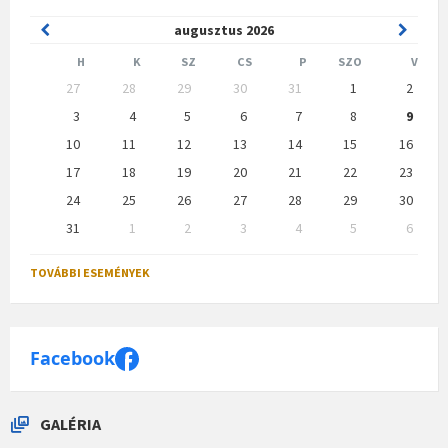
Previous
Next
augusztus
2026
Month
Month
H
K
SZ
CS
P
SZO
V
Skip
27
28
29
30
31
1
2
calendar
days
3
4
5
6
7
8
9
10
11
12
13
14
15
16
17
18
19
20
21
22
23
24
25
26
27
28
29
30
31
1
2
3
4
5
6
Back
to
TOVÁBBI ESEMÉNYEK
calendar
days
Facebook
GALÉRIA