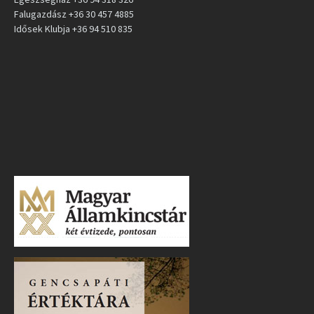
Falugazdász +36 30 457 4885
Idősek Klubja +36 94 510 835