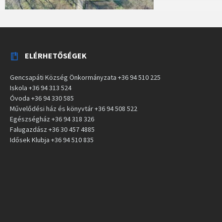
ELÉRHETŐSÉGEK
Gencsapáti Község Önkormányzata +36 94 510 225
Iskola +36 94 313 524
Óvoda +36 94 330 585
Művelődési ház és könyvtár +36 94 508 522
Egészségház +36 94 318 326
Falugazdász +36 30 457 4885
Idősek Klubja +36 94 510 835