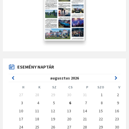
ESEMÉNY NAPTÁR
Previous
Next
augusztus
2026
Month
Month
H
K
SZ
CS
P
SZO
V
Skip
27
28
29
30
31
1
2
calendar
days
3
4
5
6
7
8
9
10
11
12
13
14
15
16
17
18
19
20
21
22
23
24
25
26
27
28
29
30