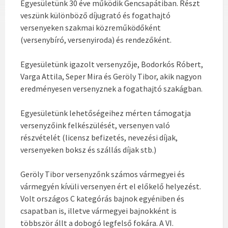
Egyesületünk 30 éve működik Gencsapátiban. Részt
veszünk különböző díjugrató és fogathajtó
versenyeken szakmai közreműködőként
(versenybíró, versenyiroda) és rendezőként.
Egyesületünk igazolt versenyzője, Bodorkós Róbert,
Varga Attila, Seper Mira és Geröly Tibor, akik nagyon
eredményesen versenyznek a fogathajtó szakágban.
Egyesületünk lehetőségeihez mérten támogatja
versenyzőink felkészülését, versenyen való
részvételét (licensz befizetés, nevezési díjak,
versenyeken boksz és szállás díjak stb.)
Geröly Tibor versenyzőnk számos vármegyei és
vármegyén kívüli versenyen ért el előkelő helyezést.
Volt országos C kategórás bajnok egyéniben és
csapatban is, illetve vármegyei bajnokként is
többször állt a dobogó legfelső fokára. A VI.