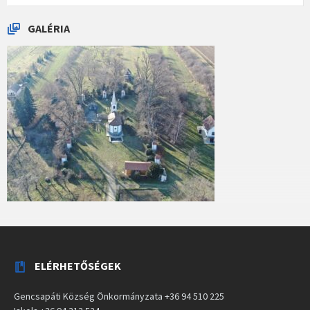
GALÉRIA
ELÉRHETŐSÉGEK
Gencsapáti Község Önkormányzata +36 94 510 225