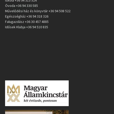
Iskola +36 94 313 524
Óvoda +36 94 330 585
Művelődési ház és könyvtár +36 94 508 522
Egészségház +36 94 318 326
Falugazdász +36 30 457 4885
Idősek Klubja +36 94 510 835