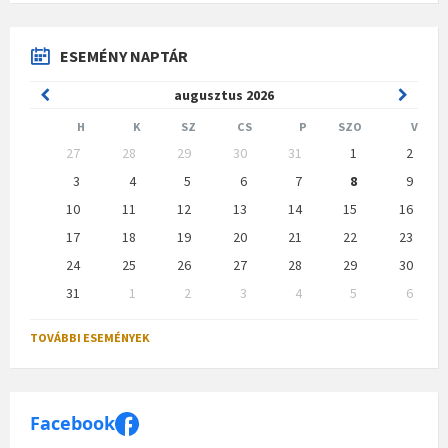
ESEMÉNY NAPTÁR
Previous
Next
augusztus
2026
Month
Month
H
K
SZ
CS
P
SZO
V
Skip
27
28
29
30
31
1
2
calendar
days
3
4
5
6
7
8
9
10
11
12
13
14
15
16
17
18
19
20
21
22
23
24
25
26
27
28
29
30
31
1
2
3
4
5
6
Back
to
TOVÁBBI ESEMÉNYEK
calendar
days
Facebook