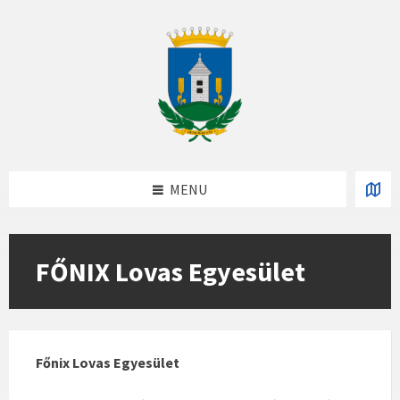
Skip
Skip
Skip
to
to
to
content
left
footer
sidebar
MENU
FŐNIX Lovas Egyesület
Főnix Lovas Egyesület