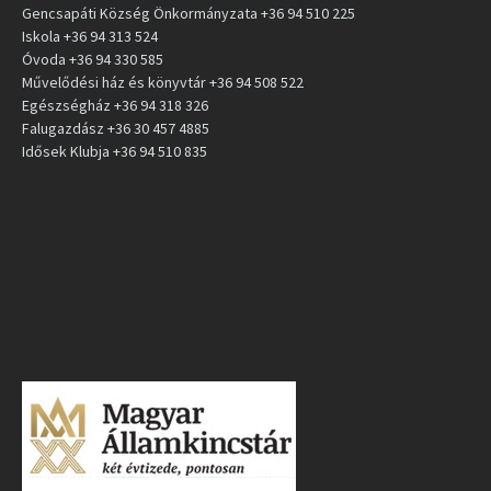
Gencsapáti Község Önkormányzata +36 94 510 225
Iskola +36 94 313 524
Óvoda +36 94 330 585
Művelődési ház és könyvtár +36 94 508 522
Egészségház +36 94 318 326
Falugazdász +36 30 457 4885
Idősek Klubja +36 94 510 835