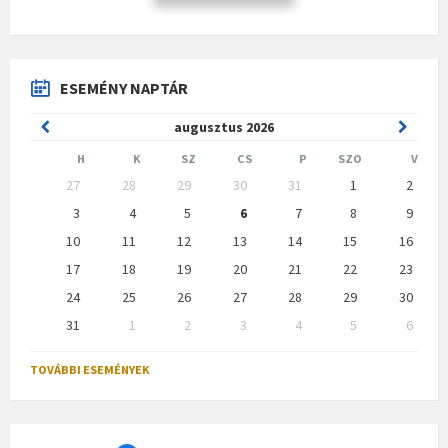
ESEMÉNY NAPTÁR
Previous
Next
augusztus
2026
Month
Month
H
K
SZ
CS
P
SZO
V
Skip
27
28
29
30
31
1
2
calendar
days
3
4
5
6
7
8
9
10
11
12
13
14
15
16
17
18
19
20
21
22
23
24
25
26
27
28
29
30
31
1
2
3
4
5
6
Back
to
TOVÁBBI ESEMÉNYEK
calendar
days