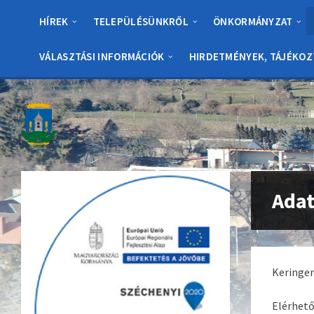
Skip
Skip
Skip
to
to
to
HÍREK
TELEPÜLÉSÜNKRŐL
ÖNKORMÁNYZAT
content
left
footer
sidebar
VÁLASZTÁSI INFORMÁCIÓK
HIRDETMÉNYEK, TÁJÉKOZ
Adat
Keringer
Elérhető