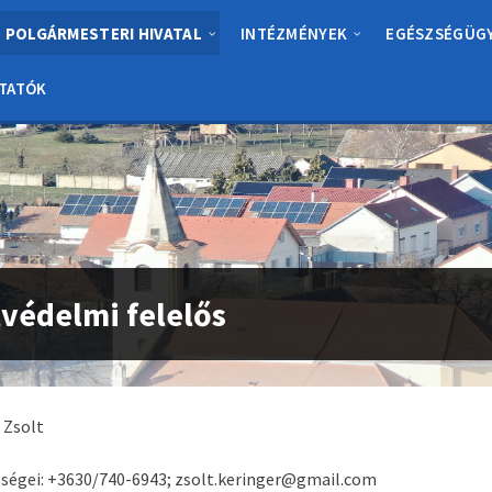
POLGÁRMESTERI HIVATAL
INTÉZMÉNYEK
EGÉSZSÉGÜG
TATÓK
védelmi felelős
 Zsolt
ségei: +3630/740-6943; zsolt.keringer@gmail.com