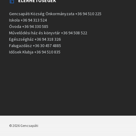
ELÉRHETŐSÉGEK
Gencsapáti Község Önkormányzata +36 94 510 225
Iskola +36 94 313 524
Óvoda +36 94 330 585
Művelődési ház és könyvtár +36 94 508 522
Egészségház +36 94 318 326
Falugazdász +36 30 457 4885
Idősek Klubja +36 94 510 835
© 2026 Gencsapáti