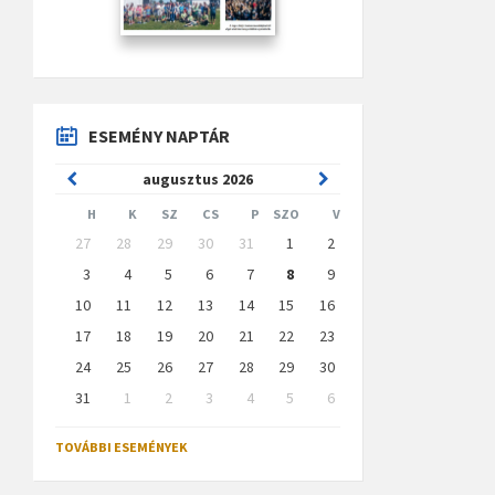
ESEMÉNY NAPTÁR
Previous
Next
augusztus
2026
Month
Month
H
K
SZ
CS
P
SZO
V
Skip
27
28
29
30
31
1
2
calendar
days
3
4
5
6
7
8
9
10
11
12
13
14
15
16
17
18
19
20
21
22
23
24
25
26
27
28
29
30
31
1
2
3
4
5
6
Back
to
TOVÁBBI ESEMÉNYEK
calendar
days