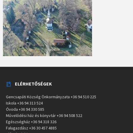
ELÉRHETŐSÉGEK
Gencsapáti Község Önkormányzata +36 94 510 225
Iskola +36 94 313 524
Óvoda +36 94 330 585
Művelődési ház és könyvtár +36 94 508 522
Egészségház +36 94 318 326
Falugazdász +36 30 457 4885