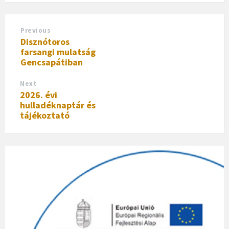
Previous
Disznótoros
farsangi mulatság
Gencsapátiban
Next
2026. évi
hulladéknaptár és
tájékoztató