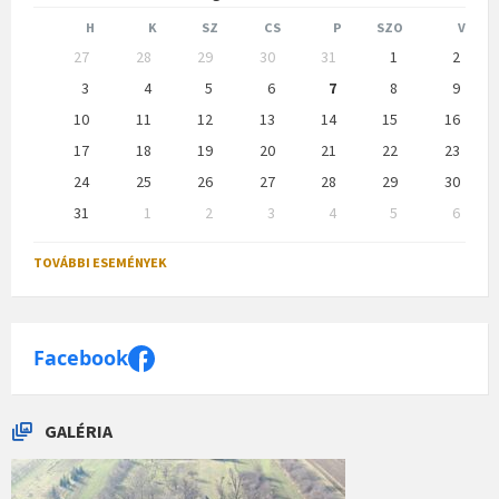
Month
Month
H
K
SZ
CS
P
SZO
V
Skip
27
28
29
30
31
1
2
calendar
days
3
4
5
6
7
8
9
10
11
12
13
14
15
16
17
18
19
20
21
22
23
24
25
26
27
28
29
30
31
1
2
3
4
5
6
Back
to
TOVÁBBI ESEMÉNYEK
calendar
days
Facebook
GALÉRIA