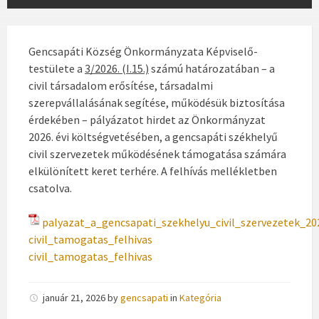
Gencsapáti Község Önkormányzata Képviselő-
testülete a
3/2026. (I.15.)
számú határozatában – a
civil társadalom erősítése, társadalmi
szerepvállalásának segítése, működésük biztosítása
érdekében – pályázatot hirdet az Önkormányzat
2026. évi költségvetésében, a gencsapáti székhelyű
civil szervezetek működésének támogatása számára
elkülönített keret terhére. A felhívás mellékletben
csatolva.
palyazat_a_gencsapati_szekhelyu_civil_szervezetek_2
civil_tamogatas_felhivas
civil_tamogatas_felhivas
január 21, 2026
by
gencsapati
in
Kategória