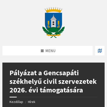
Skip
Skip
Skip
to
to
to
content
left
footer
sidebar
MENU
Pályázat a Gencsapáti
székhelyű civil szervezetek
2026. évi támogatására
Kezdőlap
Hírek
/