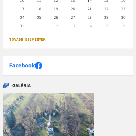
10
11
12
13
14
15
16
17
18
19
20
21
22
23
24
25
26
27
28
29
30
31
1
2
3
4
5
6
Back
to
TOVÁBBI ESEMÉNYEK
calendar
days
Facebook
GALÉRIA