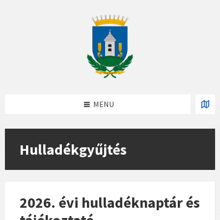
Skip
Skip
Skip
to
to
to
content
left
footer
sidebar
MENU
Hulladékgyűjtés
2026. évi hulladéknaptár és
tájékoztató