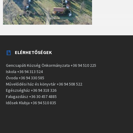
ELÉRHETŐSÉGEK
Gencsapáti Község Önkormányzata +36 94 510 225
Iskola +36 94 313 524
Óvoda +36 94 330 585
Művelődési ház és könyvtár +36 94 508 522
Egészségház +36 94 318 326
Falugazdász +36 30 457 4885
Idősek Klubja +36 94 510 835