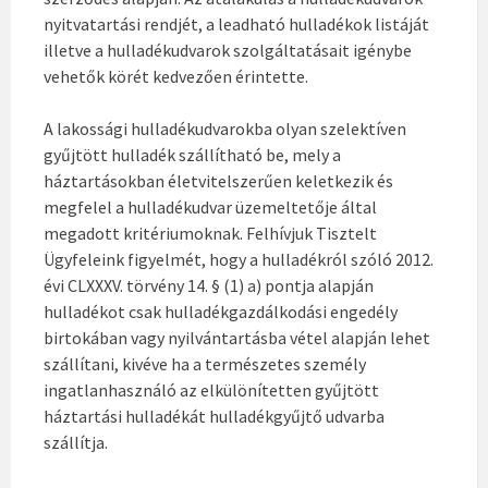
nyitvatartási rendjét, a leadható hulladékok listáját
illetve a hulladékudvarok szolgáltatásait igénybe
vehetők körét kedvezően érintette.
A lakossági hulladékudvarokba olyan szelektíven
gyűjtött hulladék szállítható be, mely a
háztartásokban életvitelszerűen keletkezik és
megfelel a hulladékudvar üzemeltetője által
megadott kritériumoknak. Felhívjuk Tisztelt
Ügyfeleink figyelmét, hogy a hulladékról szóló 2012.
évi CLXXXV. törvény 14. § (1) a) pontja alapján
hulladékot csak hulladékgazdálkodási engedély
birtokában vagy nyilvántartásba vétel alapján lehet
szállítani, kivéve ha a természetes személy
ingatlanhasználó az elkülönítetten gyűjtött
háztartási hulladékát hulladékgyűjtő udvarba
szállítja.