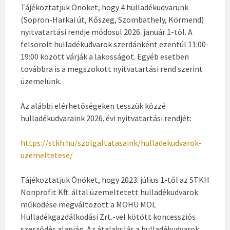
Tájékoztatjuk Önöket, hogy 4 hulladékudvarunk
(Sopron-Harkai út, Kőszeg, Szombathely, Körmend)
nyitvatartási rendje módosul 2026. január 1-től. A
felsorolt hulladékudvarok szerdánként ezentúl 11:00-
19:00 között várják a lakosságot. Egyéb esetben
továbbra is a megszokott nyitvatartási rend szerint
üzemelünk.
Az alábbi elérhetőségeken tesszük közzé
hulladékudvaraink 2026. évi nyitvatartási rendjét:
https://stkh.hu/szolgaltatasaink/hulladekudvarok-
uzemeltetese/
Tájékoztatjuk Önöket, hogy 2023. július 1-től az STKH
Nonprofit Kft. által üzemeltetett hulladékudvarok
működése megváltozott a MOHU MOL
Hulladékgazdálkodási Zrt.-vel kötött koncessziós
szerződés alapján. Az átalakulás a hulladékudvarok