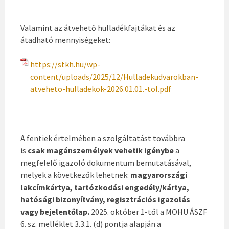
Valamint az átvehető hulladékfajtákat és az
átadható mennyiségeket:
https://stkh.hu/wp-
content/uploads/2025/12/Hulladekudvarokban-
atveheto-hulladekok-2026.01.01.-tol.pdf
A fentiek értelmében a szolgáltatást továbbra
is
csak magánszemélyek vehetik igénybe
a
megfelelő igazoló dokumentum bemutatásával,
melyek a következők lehetnek:
magyarországi
lakcímkártya, tartózkodási engedély/kártya,
hatósági bizonyítvány, regisztrációs igazolás
vagy bejelentőlap.
2025. október 1-től a MOHU ÁSZF
6. sz. melléklet 3.3.1. (d) pontja alapján a