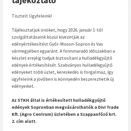
Tisztelt Ügyfeleink!
Tájékoztatjuk önöket, hogy 2026. január 1-től
szolgáltatásaink közül kivezetjük az
edényértékesítést Győr-Moson-Sopron és Vas
vármegyében egyaránt. A fennmaradó időszakban a
készlet erejéig tudjuk biztosítani a hulladékgyűjtő
edények értékesítését. Szabványos hulladékgyűjtő
edényeket több üzlet, kereskedés is forgalmaz, így
ügyfeleink a jövőben is könnyedén beszerezhetik új
edényeiket.
Az STKH által is értékesített hulladékgyűjtő
edények Sopronban megvásárolhatók a Divi Trade
Kft. (Agro Centrum) üzletében a Szappanfőző krt.
2. cím alatt.