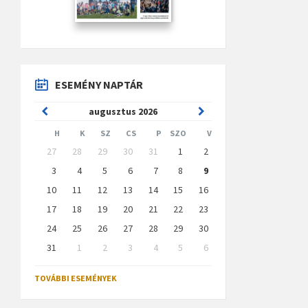
ESEMÉNY NAPTÁR
Previous
Next
augusztus
2026
Month
Month
H
K
SZ
CS
P
SZO
V
Skip
27
28
29
30
31
1
2
calendar
days
3
4
5
6
7
8
9
10
11
12
13
14
15
16
17
18
19
20
21
22
23
24
25
26
27
28
29
30
31
1
2
3
4
5
6
Back
to
TOVÁBBI ESEMÉNYEK
calendar
days