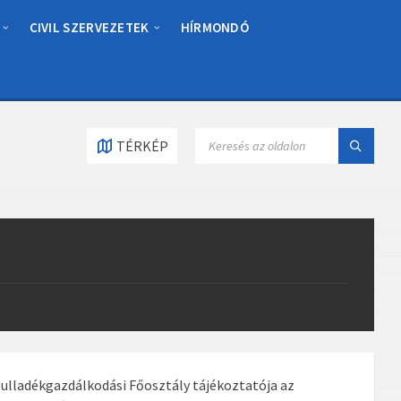
CIVIL SZERVEZETEK
HÍRMONDÓ
SEARCH:
TÉRKÉP
lladékgazdálkodási Főosztály tájékoztatója az