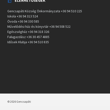
ELÉRHETŐSÉGEK
Gencsapáti Község Önkormányzata +36 94 510 225
Iskola +36 94 313 524
Óvoda +36 94 330 585
Művelődési ház és könyvtár +36 94 508 522
Egészségház +36 94 318 326
Falugazdász +36 30 457 4885
Idősek Klubja +36 94 510 835
© 2026 Gencsapáti