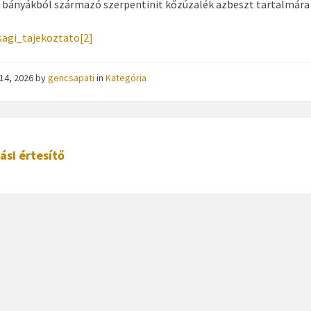
i bányákból származó szerpentinit kőzúzalék azbeszt tartalmár
sagi_tajekoztato[2]
s 14, 2026
by
gencsapati
in
Kategória
ási értesítő