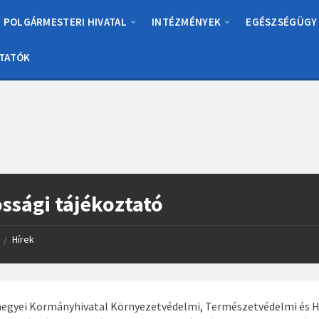
POLGÁRMESTERI HIVATAL
INTÉZMÉNYEK
EGÉSZSÉGÜGY
TATÓK
ssági tájékoztató
Hírek
/
egyei Kormányhivatal Környezetvédelmi, Természetvédelmi és Hu