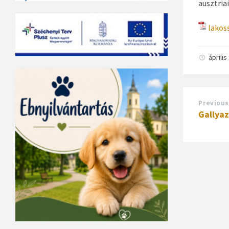
ausztria
lakos
áprili
Previous
Gallyaz