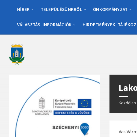
Skip
Skip
Skip
to
to
to
HÍREK
TELEPÜLÉSÜNKRŐL
ÖNKORMÁNYZAT
content
left
footer
sidebar
VÁLASZTÁSI INFORMÁCIÓK
HIRDETMÉNYEK, TÁJÉKOZ
Lako
Kezdőlap
Vas Várm