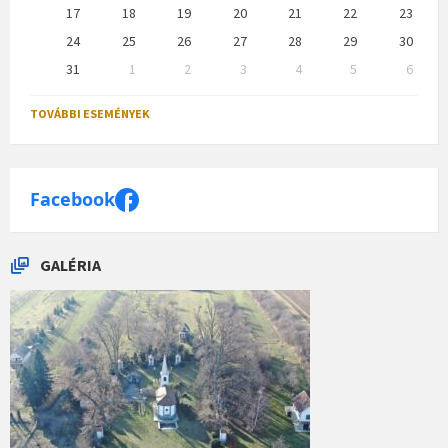
17
18
19
20
21
22
23
24
25
26
27
28
29
30
31
1
2
3
4
5
6
Back
to
TOVÁBBI ESEMÉNYEK
calendar
days
Facebook
GALÉRIA