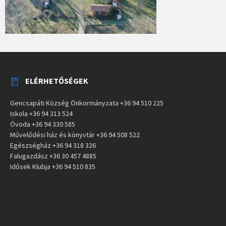
ELÉRHETŐSÉGEK
Gencsapáti Község Önkormányzata +36 94 510 225
Iskola +36 94 313 524
Óvoda +36 94 330 585
Művelődési ház és könyvtár +36 94 508 522
Egészségház +36 94 318 326
Falugazdász +36 30 457 4885
Idősek Klubja +36 94 510 835