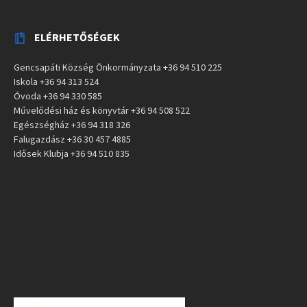
ELÉRHETŐSÉGEK
Gencsapáti Község Önkormányzata +36 94 510 225
Iskola +36 94 313 524
Óvoda +36 94 330 585
Művelődési ház és könyvtár +36 94 508 522
Egészségház +36 94 318 326
Falugazdász +36 30 457 4885
Idősek Klubja +36 94 510 835