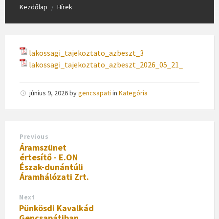
Kezdőlap
Hírek
/
lakossagi_tajekoztato_azbeszt_3
lakossagi_tajekoztato_azbeszt_2026_05_21_
június 9, 2026
by
gencsapati
in
Kategória
Previous
Áramszünet
értesítő - E.ON
Észak-dunántúli
Áramhálózati Zrt.
Next
Pünkösdi Kavalkád
Gencsapátiban