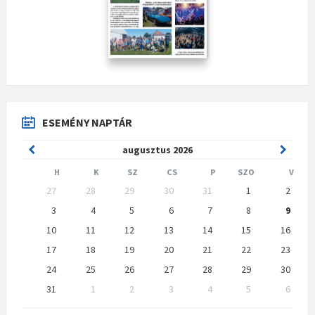
ESEMÉNY NAPTÁR
Previous
Next
augusztus
2026
Month
Month
H
K
SZ
CS
P
SZO
V
Skip
27
28
29
30
31
1
2
calendar
days
3
4
5
6
7
8
9
10
11
12
13
14
15
16
17
18
19
20
21
22
23
24
25
26
27
28
29
30
31
1
2
3
4
5
6
Back
to