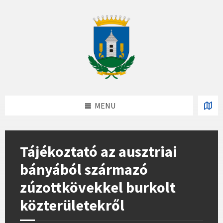
Skip
Skip
Skip
to
to
to
content
left
footer
sidebar
MENU
Tájékoztató az ausztriai
bányából származó
zúzottkövekkel burkolt
közterületekről